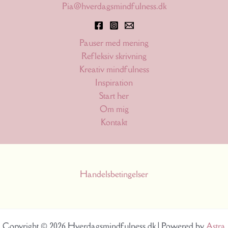
Pia@hverdagsmindfulness.dk
Pauser med mening
Refleksiv skrivning
Kreativ mindfulness
Inspiration
Start her
Om mig
Kontakt
Handelsbetingelser
Copyright © 2026 Hverdagsmindfulness.dk | Powered by
Astra